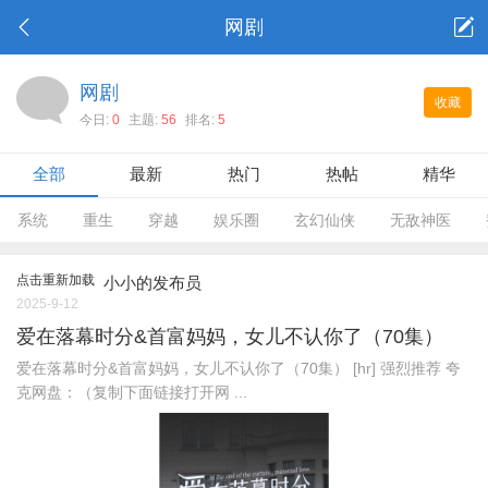
网剧
网剧
收藏
今日:
0
主题:
56
排名:
5
全部
最新
热门
热帖
精华
系统
重生
穿越
娱乐圈
玄幻仙侠
无敌神医
点击重新加载
小小的发布员
2025-9-12
爱在落幕时分&首富妈妈，女儿不认你了（70集）
爱在落幕时分&首富妈妈，女儿不认你了（70集） [hr] 强烈推荐 夸
克网盘：（复制下面链接打开网 ...