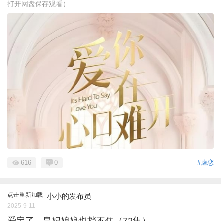
打开网盘保存观看） ...
616
0
#虐恋
点击重新加载
小小的发布员
2025-9-11
爱定了，皇妃娘娘也挡不住（72集）