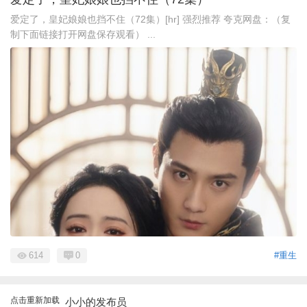
爱定了，皇妃娘娘也挡不住（72集）[hr] 强烈推荐 夸克网盘：（复
制下面链接打开网盘保存观看） ...
614
0
#重生
点击重新加载
小小的发布员