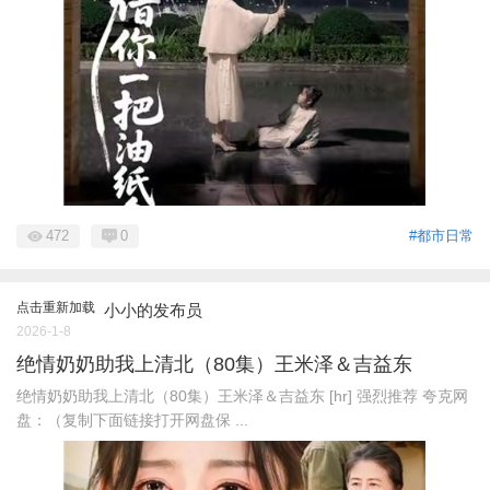
472
0
#都市日常
点击重新加载
小小的发布员
2026-1-8
绝情奶奶助我上清北（80集）王米泽＆吉益东
绝情奶奶助我上清北（80集）王米泽＆吉益东 [hr] 强烈推荐 夸克网
盘：（复制下面链接打开网盘保 ...