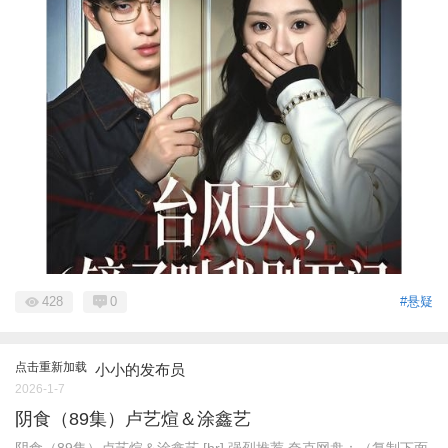
428
0
#悬疑
点击重新加载
小小的发布员
2026-1-7
阴食（89集）卢艺煊＆涂鑫艺
阴食（89集）卢艺煊＆涂鑫艺 [hr] 强烈推荐 夸克网盘：（复制下面