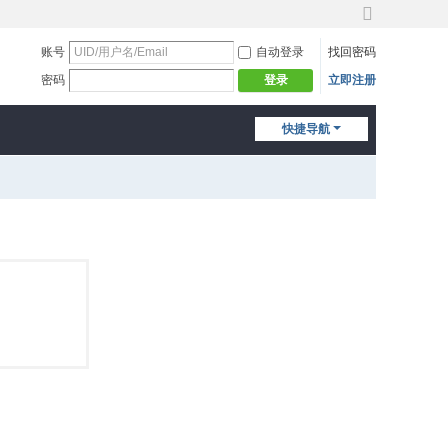
切
换
账号
自动登录
找回密码
到
密码
立即注册
登录
宽
版
快捷导航