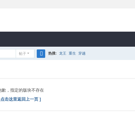
热搜:
龙王
重生
穿越
帖子
搜
索
抱歉，指定的版块不存在
[ 点击这里返回上一页 ]