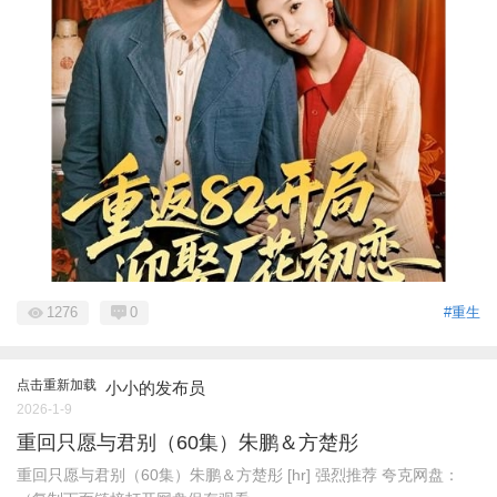
1276
0
#重生
点击重新加载
小小的发布员
2026-1-9
重回只愿与君别（60集）朱鹏＆方楚彤
重回只愿与君别（60集）朱鹏＆方楚彤 [hr] 强烈推荐 夸克网盘：