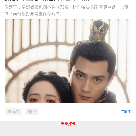
爱定了，皇妃娘娘也挡不住（72集）[hr] 强烈推荐 夸克网盘：（复
制下面链接打开网盘保存观看） ...
621
0
#重生
天天打卡