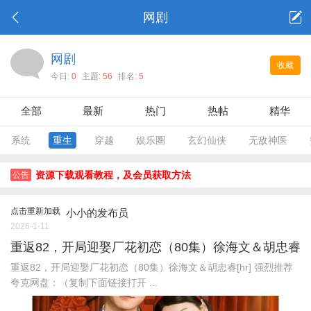
网剧
网剧
收藏
今日:
0
主题:
56
排名:
5
全部
最新
热门
热帖
精华
系统
重生
穿越
娱乐圈
玄幻仙侠
无敌神医
资源下载观看教程，及会员获取方法
公告
点击重新加载
小小的发布员
2026-1-11
重返82，开局迎娶厂花初恋（80集）徐海文＆胡忠睿
重返82，开局迎娶厂花初恋（80集）徐海文＆胡忠睿[hr] 强烈推荐
夸克网盘：（复制下面链接打开 ...