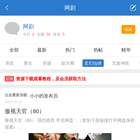
网剧
网剧
收藏
今日:
0
主题:
56
排名:
5
全部
最新
热门
热帖
精华
系统
重生
穿越
娱乐圈
玄幻仙侠
无敌神医
资源下载观看教程，及会员获取方法
公告
点击重新加载
小小的发布员
2025-9-12
傲视天官（80）
傲视天官（80） 强烈推荐 夸克网盘：（复制下面链接打开网盘保存
观看） ...