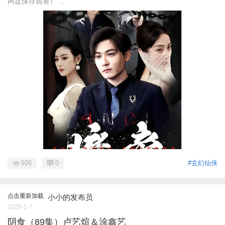
网盘保存观看） ...
926
0
#玄幻仙侠
点击重新加载
小小的发布员
2026-1-7
阴食（89集）卢艺煊＆涂鑫艺