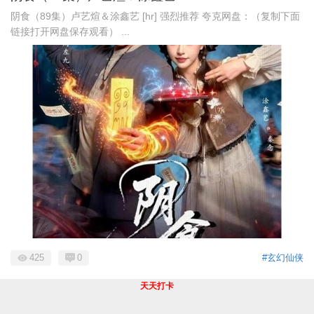
阴食（89集）卢艺煊＆涂鑫艺 [hr] 强烈推荐 夸克网盘：（复制下面
链接打开网盘保存观看） ...
425
0
#玄幻仙侠
天天打卡