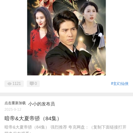
1121
0
#玄幻仙侠
点击重新加载
小小的发布员
2025-9-12
暗帝&大夏帝骄（84集）
暗帝&大夏帝骄（84集） 强烈推荐 夸克网盘：（复制下面链接打开