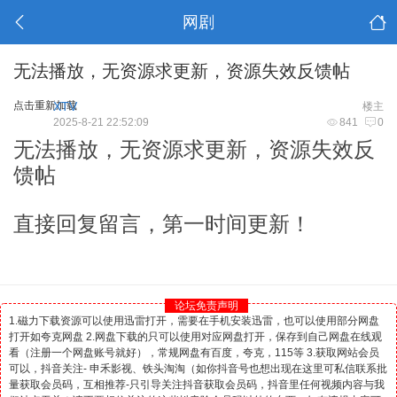
网剧
无法播放，无资源求更新，资源失效反馈帖
点击重新加载
XTV
楼主
2025-8-21 22:52:09
841
0
无法播放，无资源求更新，资源失效反
馈帖
直接回复留言，第一时间更新！
论坛免责声明
1.磁力下载资源可以使用迅雷打开，需要在手机安装迅雷，也可以使用部分网盘
打开如夸克网盘 2.网盘下载的只可以使用对应网盘打开，保存到自己网盘在线观
看（注册一个网盘账号就好），常规网盘有百度，夸克，115等 3.获取网站会员
可以，抖音关注- 申禾影视、铁头淘淘（如你抖音号也想出现在这里可私信联系批
量获取会员码，互相推荐-只引导关注抖音获取会员码，抖音里任何视频内容与我