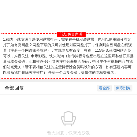
论坛免责声明
1.磁力下载资源可以使用迅雷打开，需要在手机安装迅雷，也可以使用部分网盘
打开如夸克网盘 2.网盘下载的只可以使用对应网盘打开，保存到自己网盘在线观
看（注册一个网盘账号就好），常规网盘有百度，夸克，115等 3.获取网站会员
可以，抖音关注- 申禾影视、铁头淘淘（如你抖音号也想出现在这里可私信联系批
量获取会员码，互相推荐-只引导关注抖音获取会员码，抖音里任何视频内容与我
们站点无关！请不要相信关注的这些抖音除会员码以外的东西，如有违规内容可
以联系我们删除关注推广） 任意一个回复会员，提供你的网站登录名，
全部回复
看全部
倒序浏览
暂无回复，快来抢沙发