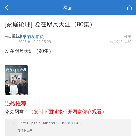
网剧
[家庭论理]
爱在咫尺天涯（90集）
点击重新加载
小小的发布员
楼主
2025-9-12 23:25:28
1048
0
爱在咫尺天涯（90集）
强烈推荐
夸克网盘：（
复制下面链接打开网盘保存观看
）
https://pan.quark.cn/s/580f77d108e5
复制代码